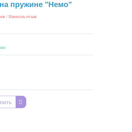
на пружине "Немо"
вов
/
Написать отзыв
чии
пить