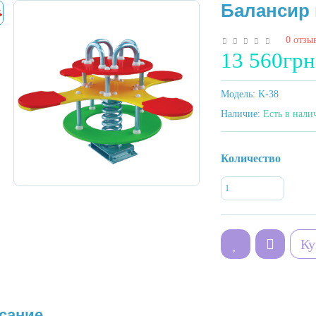
Балансир 
0 отзы
13 560грн
Модель:
K-38
Наличие:
Есть в нали
Количество
Ку
сание