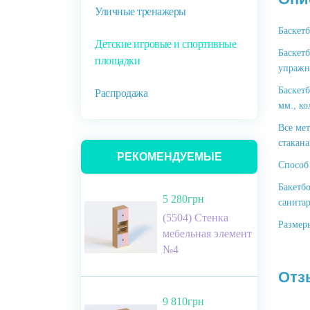
Уличные тренажеры
Баскетб
Детские игровые и спортивные
Баскет
площадки
упражн
Баскет
Распродажа
мм., ко
Все ме
стакан
РЕКОМЕНДУЕМЫЕ
Способ
Бакетб
5 280грн
санита
(5504) Стенка
Размеры
мебельная элемент
№4
Отз
9 810грн