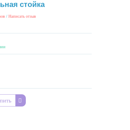
ьная стойка
вов
/
Написать отзыв
чии
пить