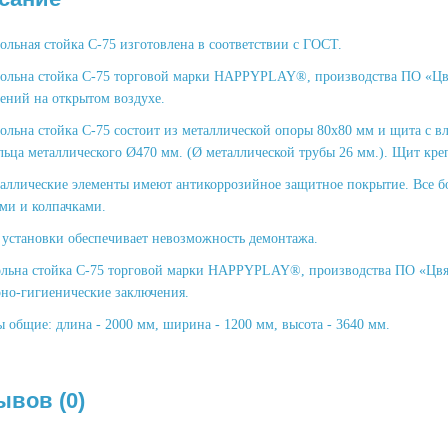
ольная стойка С-75 изготовлена ​​в соответствии с ГОСТ.
больна стойка С-75 торговой марки HAPPYPLAY®, производства ПО «Цв
ений на открытом воздухе.
больна стойка С-75 состоит из металлической опоры 80х80 мм и щита с 
льца металлического Ø470 мм. (Ø металлической трубы 26 мм.). Щит кре
таллические элементы имеют антикоррозийное защитное покрытие. Все 
ами и колпачками.
 установки обеспечивает невозможность демонтажа.
ольна стойка С-75 торговой марки HAPPYPLAY®, производства ПО «Цвях»
рно-гигиенические заключения.
 общие: длина - 2000 мм, ширина - 1200 мм, высота - 3640 мм.
ывов (0)