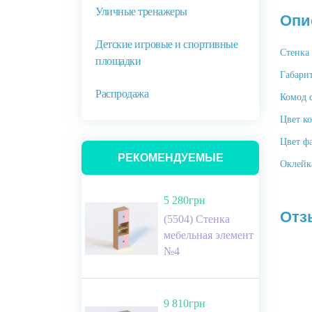
Уличные тренажеры
Опи
Детские игровые и спортивные
Cтенка
площадки
Габари
Распродажа
Комод 
Цвет ко
Цвет фа
РЕКОМЕНДУЕМЫЕ
Оклейк
5 280грн
Отз
(5504) Стенка
мебельная элемент
№4
9 810грн