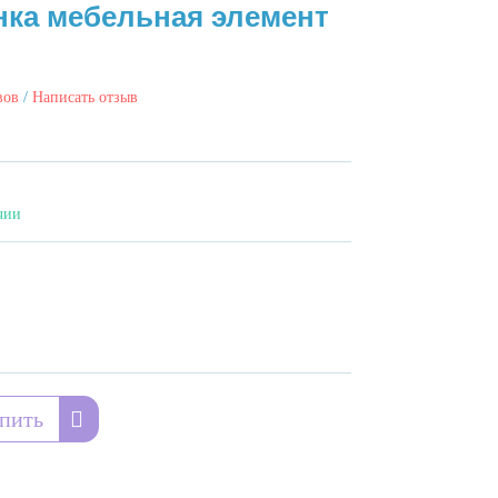
енка мебельная элемент
вов
/
Написать отзыв
чии
пить