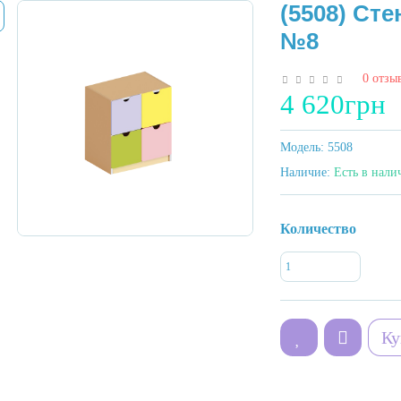
(5508) Cт
№8
0 отзы
4 620грн
Модель:
5508
Наличие:
Есть в нали
Количество
Ку