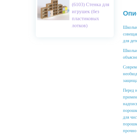
(6103) Стенка для
игрушек (без
Опи
пластиковых
лотков)
Школьн
совещан
для дет
Школьна
объясн
Соврем
необхо
защища
Перед 
применя
надпись
порошко
для чи
порошка
прочно 