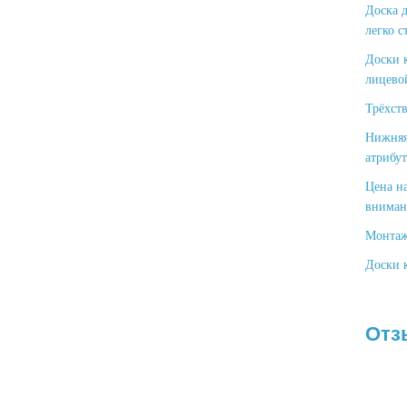
Доска д
легко с
Доски к
лицево
Трёхст
Нижняя
атрибут
Цена н
вниман
Монтаж 
Доски 
Отз