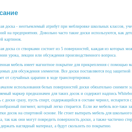
сание
ая доска - неотъемлемый атрибут при меблировке школьных классов, уче
ий на предприятиях. Довольно часто такие доски используются, как дет
ей картинок.
я доска со створками состоит из 5 поверхностей, каждая из которых мо
ении урока, лекции или обсуждения производственного вопроса.
енная мебель имеет магнитное покрытие для прикрепления с помощью ма
димых для обсуждения элементов. Все доски поставляются под защитной 
ет от случайных царапин в ходе транспортировки.
началом использования белых поверхностей доски обязательно снимите за
емый маркер предназначен для таких досок и содержит надпись Whiteboa
 с доски сразу, пусть спирт, содержащийся в составе чернил, испарится с
образный пигмент, который легко стирается. Если же мебель все-таки за
стки досок на спиртовой основе. Не стоит вытирать мебель для школьно
, так как они могут повредить поверхность доски, а также частично сте
держать наглядный материал, а будут скользить по покрытию.