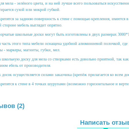
ля мела - зелёного цвета, и на ней лучше всего пользоваться искусствен
тирается сухой или мокрой губкой.
репятся за заднюю поверхность к стене с помощью крепления, имеется в
й стороне мебель выглядит опрятно.
ворчатые школьные доски могут быть изготовлены в двух размерах 3000*
 часть этого типа мебели оснащена удобной алюминиевой полочкой, где
ы - маркеры, магниты, губки, мел.
а школьную доску для мела со створками есть довольно приятной, так ка
июм ебель от производителя.
досок осуществляется силами заказчика (крепёж прилагается ко всем до
крепятся к стене в 4 точках шурупами (возможно горизонтальное и верт
ывов (2)
Написать отзы