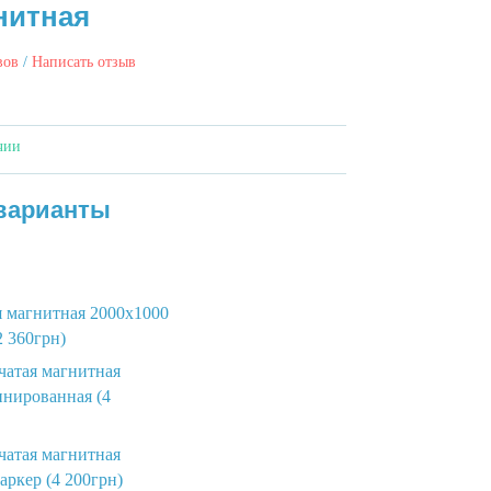
нитная
вов
/
Написать отзыв
чии
варианты
я магнитная 2000х1000
2 360грн)
чатая магнитная
инированная (4
чатая магнитная
аркер (4 200грн)