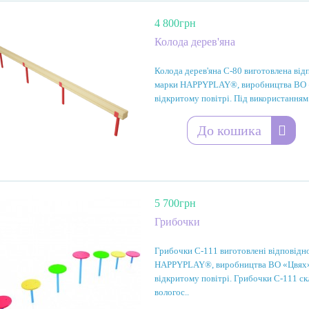
4 800грн
Колода дерев'яна
Колода дерев'яна С-80 виготовлена від
марки HAPPYPLAY®, виробництва ВО «Ц
відкритому повітрі. Під використанням
До кошика
5 700грн
Грибочки
Грибочки С-111 виготовлені відповідн
HAPPYPLAY®, виробництва ВО «Цвях» п
відкритому повітрі. Грибочки С-111 скл
вологос..