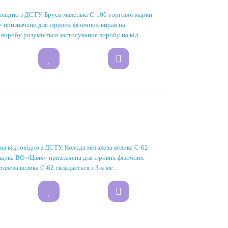
овідно з ДСТУ. Бруси маленькі С-100 торгової марки
ризначени для ігрових фізичних вправ на
 виробу розуміється застосування виробу на від..
на відповідно з ДСТУ. Колода металева велика С-62
тва ВО «Цвях» призначена для ігрових фізичних
алева велика С-62 складається з 3-х ме..