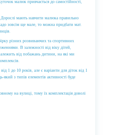
уточок малюк привчається до самостійності,
. Дорослі мають навчити малюка правильно
чадо зовсім ще мале, то можна придбати мат.
инців.
ірку різних розвиваючих та спортивних
женнями. В залежності від віку дітей,
залежить від побажань дитини, на які ми
омплексів.
ід 1 до 10 років, але є варіанти для діток від 1
дь-який з типів елементів активності буде
вному на вулиці, тому їх комплектація доволі