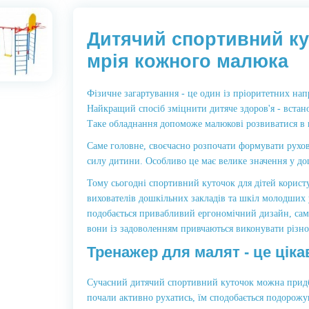
Дитячий спортивний кут
мрія кожного малюка
Фізичне загартування - це один із пріоритетних на
Найкращий спосіб зміцнити дитяче здоров'я - встан
Таке обладнання допоможе малюкові розвиватися в 
Саме головне, своєчасно розпочати формувати рухов
силу дитини. Особливо це має велике значення у д
Тому сьогодні спортивний куточок для дітей користу
вихователів дошкільних закладів та шкіл молодших 
подобається привабливий ергономічний дизайн, сама
вони із задоволенням привчаються виконувати різно
Тренажер для малят - це цікав
Сучасний дитячий спортивний куточок можна придб
почали активно рухатись, їм сподобається подорожу