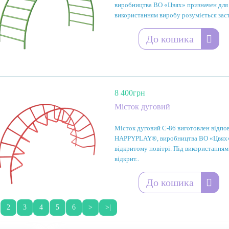
виробництва ВО «Цвях» призначен для і
використанням виробу розуміється заст
До кошика
8 400грн
Місток дуговий
Місток дуговий С-86 виготовлен відпо
HAPPYPLAY®, виробництва ВО «Цвях» п
відкритому повітрі. Під використанням
відкрит..
До кошика
2
3
4
5
6
>
>|