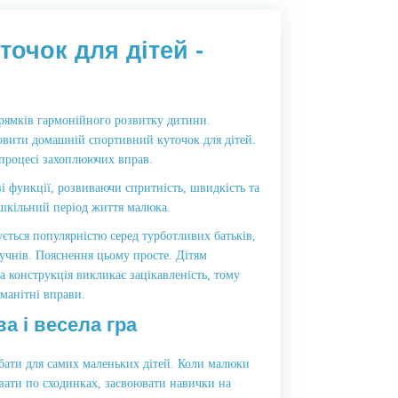
очок для дітей -
прямків гармонійного розвитку дитини.
овити домашній спортивний куточок для дітей.
процесі захоплюючих вправ.
і функції, розвиваючи спритність, швидкість та
ошкільний період життя малюка.
ється популярністю серед турботливих батьків,
учнів. Пояснення цьому просте. Дітям
 конструкція викликає зацікавленість, тому
манітні вправи.
а і весела гра
ати для самих маленьких дітей. Коли малюки
вати по сходинках, засвоювати навички на