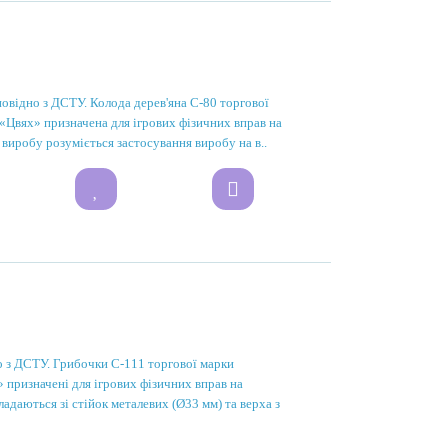
повідно з ДСТУ. Колода дерев'яна С-80 торгової
вях» призначена для ігрових фізичних вправ на
 виробу розуміється застосування виробу на в..
о з ДСТУ. Грибочки С-111 торгової марки
ризначені для ігрових фізичних вправ на
адаються зі стійок металевих (Ø33 мм) та верха з