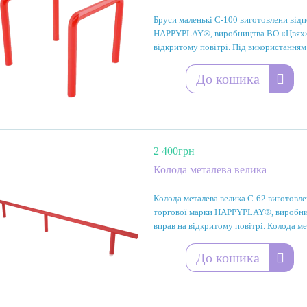
Бруси маленькі С-100 виготовлени відп
HAPPYPLAY®, виробництва ВО «Цвях» п
відкритому повітрі. Під використанням
До кошика
2 400грн
Колода металева велика
Колода металева велика С-62 виготовле
торгової марки HAPPYPLAY®, виробниц
вправ на відкритому повітрі. Колода мет
До кошика