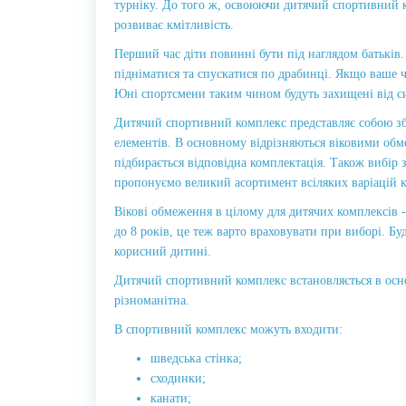
турніку. До того ж, освоюючи дитячий спортивний к
розвиває кмітливість.
Перший час діти повинні бути під наглядом батьків
підніматися та спускатися по драбинці. Якщо ваше 
Юні спортсмени таким чином будуть захищені від с
Дитячий спортивний комплекс представляє собою зб
елементів. В основному відрізняються віковими обме
підбирається відповідна комплектація. Також вибір 
пропонуємо великий асортимент всіляких варіацій к
Вікові обмеження в цілому для дитячих комплексів - в
до 8 років, це теж варто враховувати при виборі. Бу
корисний дитині.
Дитячий спортивний комплекс встановляється в осно
різноманітна.
В спортивний комплекс можуть входити:
шведська стінка;
сходинки;
канати;