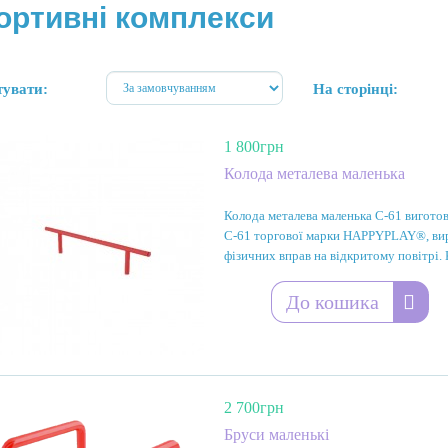
ортивні комплекси
тувати:
На сторінці:
1 800грн
Колода металева маленька
Колода металева маленька С-61 виготов
С-61 торгової марки HAPPYPLAY®, вир
фізичних вправ на відкритому повітрі. 
До кошика
2 700грн
Бруси маленькі