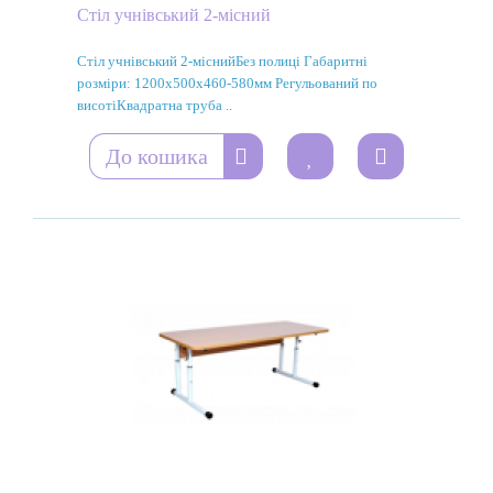
Стіл учнівський 2-місний
Стіл учнівський 2-міснийБез полиці Габаритні
розміри: 1200х500х460-580мм Регульований по
висотіКвадратна труба ..
До кошика