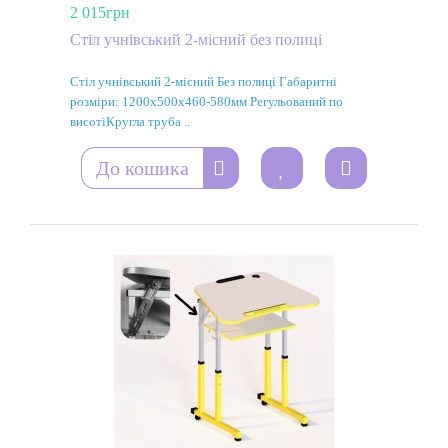
2 015грн
Стіл учнівський 2-місний без полиці
Стіл учнівський 2-місний Без полиці Габаритні
розміри: 1200х500х460-580мм Регульований по
висотіКругла труба ..
До кошика