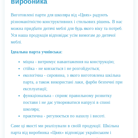
виробника
Виготовлені парти для школяра від «Цвях» радують
різноманітністю конструктивних і стильових рішень. В нас
можна придбати дитячі меблі для будь якого віку та потреб.
Уся наша продукція відповідає усім вимогам до дитячої
меблі.
Ідеальна парта учнівська:
міцна - витримує навантаження на конструкцію;
стійка - не ковзається і не розгойдується;
екологічна - сировина, з якого виготовлена шкільна
парта, а також використані лаки, фарби безпечні при
експлуатації;
функціональна - сприяє правильному розвитку
постави і не дає утворюватися напрузі в спині
школяра;
практична - регулюється по нахилу і висоті.
Саме ці якості ми реалізували в своїй продукції. Шкільна
парта від виробника «Цвях» відповідає українським і