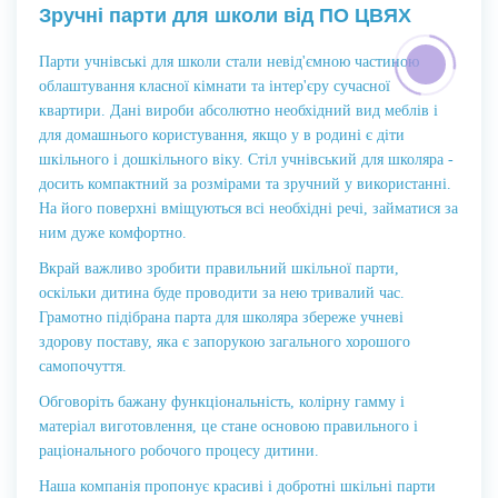
Зручні парти для школи від ПО ЦВЯХ
Парти учнівські для школи стали невід'ємною частиною
облаштування класної кімнати та інтер'єру сучасної
квартири. Дані вироби абсолютно необхідний вид меблів і
для домашнього користування, якщо у в родині є діти
шкільного і дошкільного віку. Стіл учнівський для школяра -
досить компактний за розмірами та зручний у використанні.
На його поверхні вміщуються всі необхідні речі, займатися за
ним дуже комфортно.
Вкрай важливо зробити правильний шкільної парти,
оскільки дитина буде проводити за нею тривалий час.
Грамотно підібрана парта для школяра збереже учневі
здорову поставу, яка є запорукою загального хорошого
самопочуття.
Обговоріть бажану функціональність, колірну гамму і
матеріал виготовлення, це стане основою правильного і
раціонального робочого процесу дитини.
Наша компанія пропонує красиві і добротні шкільні парти