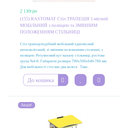
2 130грн
(155) RASTOMAT Стіл ТРАПЕЦІЯ 1-місний
МОБІЛЬНИЙ з полицею та ЗМІННИМ
ПОЛОЖЕННЯМ СТІЛЬНИЦІ
Стіл трапецеподібний мобільний одномісний
антисколіозний, зі змінним положенням столешні, з
полицею. Регулюємий кут нахилу стільниці, ростова
група №4-6. Габаритні розміри:700х500х640-760 мм.
Для мобільності стіл має два колеса . Тако..
До кошика
Акція!