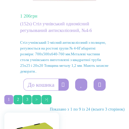
1 206грн
(152s) Стіл учнівський одномісний
регульований антисколіозний, №4-6
Стіл учнівський 1-місний антисколіозний з полицею,
регулюється на ростові групи № 4-6Габаритні
розміри: 700х500х640-760 мм.Металеві частини
стола учнівського виготовлені з квадратної труби
25х25 і 20х20 Товщина металу 1,2 мм. Мають захисне
декорати..
До кошика
1
2
3
>
>|
Показано з 1 по 9 із 24 (всього 3 сторінок)