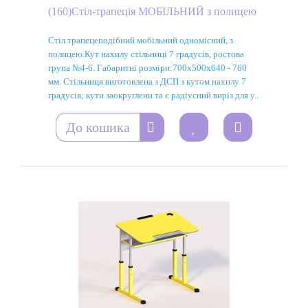
(160)Стіл-трапеція МОБІЛЬНИЙ з полицею
Стіл трапецеподібний мобільний одномісний, з
полицею.Кут нахилу стільниці 7 градусів, ростова
група №4-6. Габаритні розміри:700х500х640 - 760
мм. Стільниця виготовлена з ДСП з кутом нахилу 7
градусів; кути заокруглени та є радіусний виріз для у..
До кошика