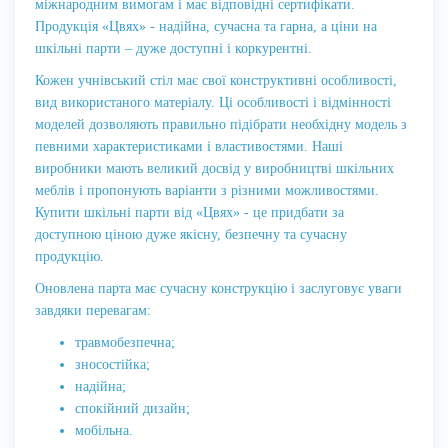
міжнародним вимогам і має відповідні сертифікати.
Продукція «Цвях» - надійна, сучасна та гарна, а ціни на
шкільні парти – дуже доступні і коркурентні.
Кожен учнівський стіл має свої конструктивні особливості,
вид використаного матеріалу. Ці особливості і відмінності
моделей дозволяють правильно підібрати необхідну модель з
певними характеристиками і властивостями. Наші
виробники мають великий досвід у виробництві шкільних
меблів і пропонують варіанти з різними можливостями.
Купити шкільні парти від «Цвях» - це придбати за
доступною ціною дуже якісну, безпечну та сучасну
продукцію.
Оновлена парта має сучасну конструкцію і заслуговує уваги
завдяки перевагам:
травмобезпечна;
зносостійка;
надійна;
спокійний дизайн;
мобільна.