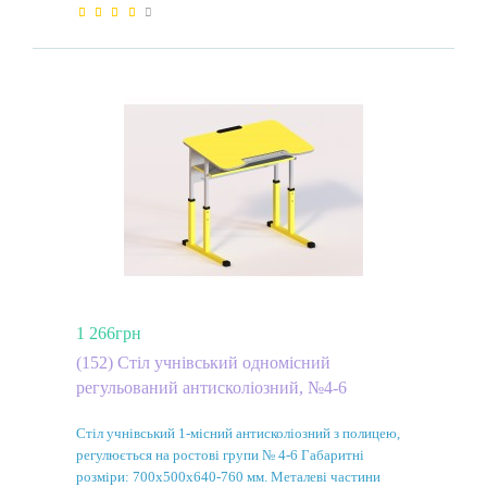
1 266грн
(152) Стіл учнівський одномісний
регульований антисколіозний, №4-6
Стіл учнівський 1-місний антисколіозний з полицею,
регулюється на ростові групи № 4-6 Габаритні
розміри: 700х500х640-760 мм. Металеві частини