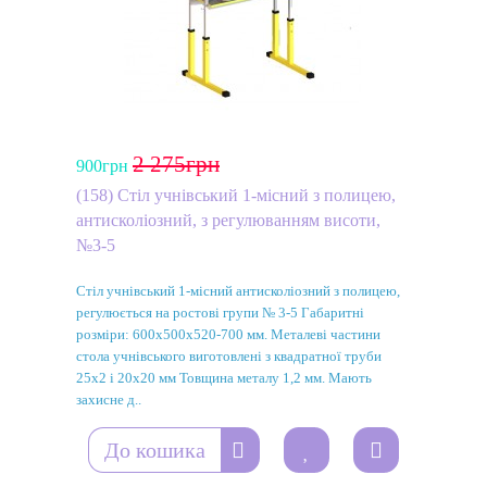
2 275грн
900грн
(158) Стіл учнівський 1-місний з полицею,
антисколіозний, з регулюванням висоти,
№3-5
Стіл учнівський 1-місний антисколіозний з полицею,
регулюється на ростові групи № 3-5 Габаритні
розміри: 600х500х520-700 мм. Металеві частини
стола учнівського виготовлені з квадратної труби
25х2 і 20х20 мм Товщина металу 1,2 мм. Мають
захисне д..
До кошика