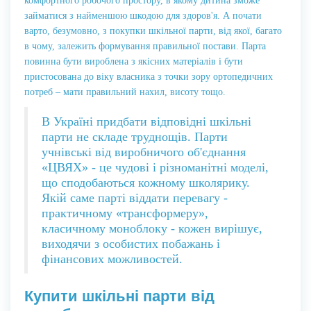
комфортного робочого простору, в якому дитина зможе
займатися з найменшою шкодою для здоров'я. А почати
варто, безумовно, з покупки шкільної парти, від якої, багато
в чому, залежить формування правильної постави. Парта
повинна бути вироблена з якісних матеріалів і бути
пристосована до віку власника з точки зору ортопедичних
потреб – мати правильний нахил, висоту тощо.
В Україні придбати відповідні шкільні
парти не складе труднощів. Парти
учнівські від виробничого об'єднання
«ЦВЯХ» - це чудові і різноманітні моделі,
що сподобаються кожному школярику.
Якій саме парті віддати перевагу -
практичному «трансформеру»,
класичному моноблоку - кожен вирішує,
виходячи з особистих побажань і
фінансових можливостей.
Купити шкільні парти від