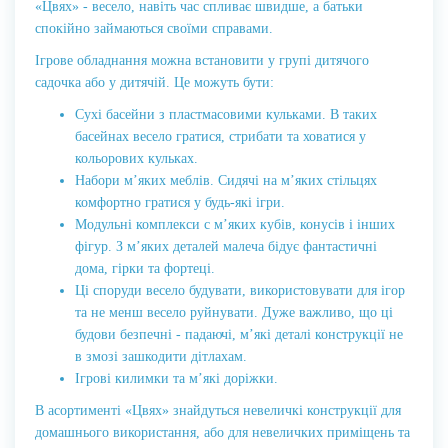
«Цвях» - весело, навіть час спливає швидше, а батьки
спокійно займаються своїми справами.
Ігрове обладнання можна встановити у групі дитячого
садочка або у дитячій. Це можуть бути:
Сухі басейни з пластмасовими кульками. В таких
басейнах весело гратися, стрибати та ховатися у
кольорових кульках.
Набори м’яких меблів. Сидячі на м’яких стільцях
комфортно гратися у будь-які ігри.
Модульні комплекси с м’яких кубів, конусів і інших
фігур. З м’яких деталей малеча бідує фантастичні
дома, гірки та фортеці.
Ці споруди весело будувати, використовувати для ігор
та не менш весело руйнувати. Дуже важливо, що ці
будови безпечні - падаючі, м’які деталі конструкції не
в змозі зашкодити дітлахам.
Ігрові килимки та м’які доріжки.
В асортименті «Цвях» знайдуться невеличкі конструкції для
домашнього використання, або для невеличких приміщень та