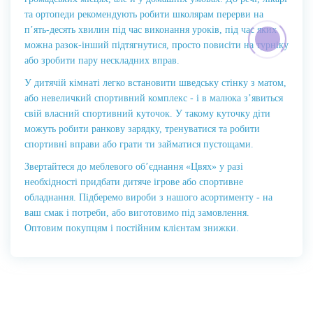
та ортопеди рекомендують робити школярам перерви на
п’ять-десять хвилин під час виконання уроків, під час яких
можна разок-інший підтягнутися, просто повисіти на турніку
або зробити пару нескладних вправ.
У дитячій кімнаті легко встановити шведську стінку з матом,
або невеличкий спортивний комплекс - і в малюка з’явиться
свій власний спортивний куточок. У такому куточку діти
можуть робити ранкову зарядку, тренуватися та робити
спортивні вправи або грати ти займатися пустощами.
Звертайтеся до меблевого об’єднання «Цвях» у разі
необхідності придбати дитяче ігрове або спортивне
обладнання. Підберемо вироби з нашого асортименту - на
ваш смак і потреби, або виготовимо під замовлення.
Оптовим покупцям і постійним клієнтам знижки.