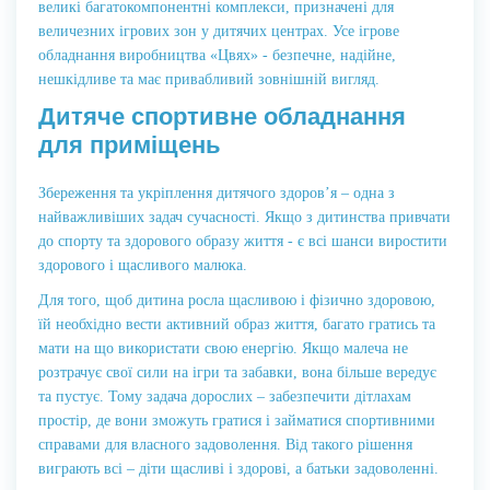
великі багатокомпонентні комплекси, призначені для
величезних ігрових зон у дитячих центрах. Усе ігрове
обладнання виробництва «Цвях» - безпечне, надійне,
нешкідливе та має привабливий зовнішній вигляд.
Дитяче спортивне обладнання
для приміщень
Збереження та укріплення дитячого здоров’я – одна з
найважливіших задач сучасності. Якщо з дитинства привчати
до спорту та здорового образу життя - є всі шанси виростити
здорового і щасливого малюка.
Для того, щоб дитина росла щасливою і фізично здоровою,
їй необхідно вести активний образ життя, багато гратись та
мати на що використати свою енергію. Якщо малеча не
розтрачує свої сили на ігри та забавки, вона більше вередує
та пустує. Тому задача дорослих – забезпечити дітлахам
простір, де вони зможуть гратися і займатися спортивними
справами для власного задоволення. Від такого рішення
виграють всі – діти щасливі і здорові, а батьки задоволенні.