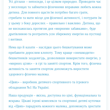
Усі дітлахи – непосиди, і це цілком природно. Проводити час
у веселощах та займатися фізичними вправами любить кожна
дитина. Для повного щастя їм потрібно багато грати,
стрибати та мати місце для фізичної активності, і потурати їм
у цьому з боку дорослих – правильно і важливо. Дитина, що
не виснажилась протягом дня «мирними забавками», буде
дратівливою та розтратить усю збережену енергію на пустощі
і витівки.
Нема що й казати – наслідки цього бешкетування може
прибавити дорослим клопоту. Тому краще «знешкодити»
бешкетників заздалегідь, дозволивши використати енергію, у
«мирних цілях» - в грі та занятті спортом. Крім того, фізична
активність та заняття спортом допоможуть виростити
здорового фізично малюка.
«Цвях» - виробник дитячого спортивного та ігрового
обладнання №1 На Україні.
Наша продукція – якісна, доступна по ціні, функціональна та
яскрава. Цікаві ігрові комплекси та спортивні дитячі куточки
від «Цвях» парадують кожного малюка, допоможуть зростати