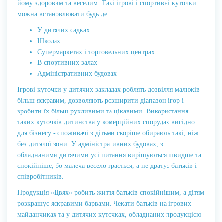
йому здоровим та веселим. Такі ігрові і спортивні куточки
можна встановлювати будь де:
У дитячих садках
Школах
Супермаркетах і торговельних центрах
В спортивних залах
Адміністративних будовах
Ігрові куточки у дитячих закладах роблять дозвілля малюків
більш яскравим, дозволяють розширити діапазон ігор і
зробити їх більш рухливими та цікавими. Використання
таких куточків дитинства у комерційних спорудах вигідно
для бізнесу - споживачі з дітьми скоріше обирають такі, ніж
без дитячої зони. У адміністративних будовах, з
обладнаними дитячими усі питання вирішуються швидше та
спокійніше, бо малеча весело грається, а не дратує батьків і
співробітників.
Продукція «Цвях» робить життя батьків спокійнішим, а дітям
розкрашує яскравими барвами. Чекати батьків на ігрових
майданчиках та у дитячих куточках, обладнаних продукцією