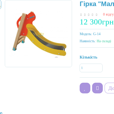
Гірка "Ма
0 відгу
12 300грн
Модель:
G-14
Наявність:
На складі
Кількість
До
с