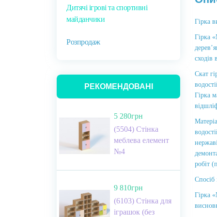
Дитячі ігрові та спортивні
майданчики
Гірка в
Гірка 
Розпродаж
дерев’
сходів 
Скат гі
водості
РЕКОМЕНДОВАНІ
Гірка м
відшлі
5 280грн
Матеріа
(5504) Стінка
водості
меблева елемент
нержаві
№4
демонта
робіт (
Спосіб
9 810грн
Гірка «
(6103) Стінка для
виснов
іграшок (без