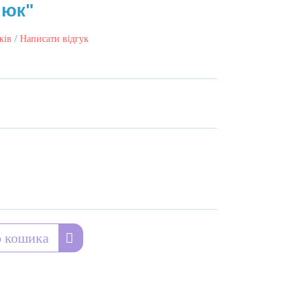
люк"
ків
/
Написати відгук
 кошика