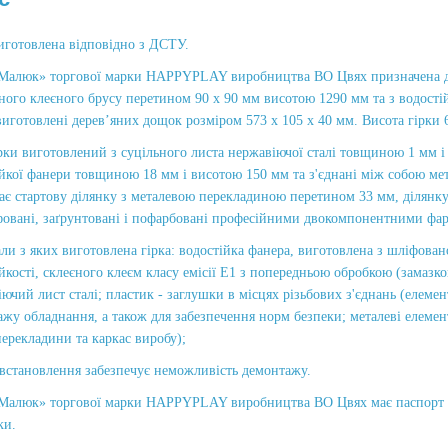
иготовлена відповідно з ДСТУ.
«Малюк» торгової марки HAPPYPLAY виробництва ВО Цвях призначена для 
яного клеєного брусу перетином 90 х 90 мм висотою 1290 мм та з водос
виготовлені дерев’яних дощок розміром 573 х 105 х 40 мм. Висота гірки 
рки виготовлений з суцільного листа нержавіючої сталі товщиною 1 мм і 
йкої фанери товщиною 18 мм і висотою 150 мм та з'єднані між собою ме
ає стартову ділянку з металевою перекладиною перетином 33 мм, ділянку 
фовані, заґрунтовані і пофарбовані професійними двокомпонентними фар
ли з яких виготовлена гірка: водостійка фанера, виготовлена з шліфова
йкості, склеєного клеєм класу емісії Е1 з попередньою обробкою (замаз
ючий лист сталі; пластик - заглушки в місцях різьбових з'єднань (елемен
жу обладнання, а також для забезпечення норм безпеки; металеві елеме
перекладини та каркас виробу);
 встановлення забезпечує неможливість демонтажу.
Малюк» торгової марки HAPPYPLAY виробництва ВО Цвях має паспорт виро
ки.