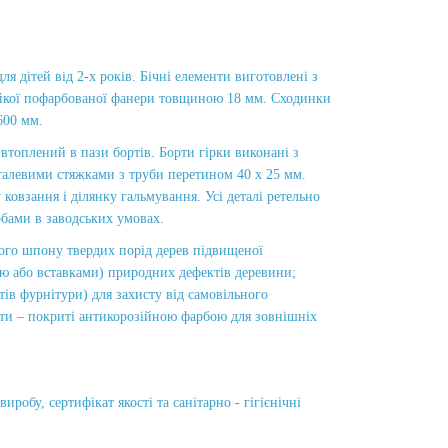
дітей від 2-х років. Бічні елементи виготовлені з
тійкої пофарбованої фанери товщиною 18 мм. Сходинки
600 мм.
втоплений в пази бортів. Борти гірки виконані з
талевими стяжками з труби перетином 40 х 25 мм.
ковзання і ділянку гальмування. Усі деталі ретельно
бами в заводських умовах.
ного шпону твердих порід дерев підвищеної
кою або вставками) природних дефектів деревини;
тів фурнітури) для захисту від самовільного
нти – покриті антикорозійною фарбою для зовнішніх
бу, сертифікат якості та санітарно - гігієнічні