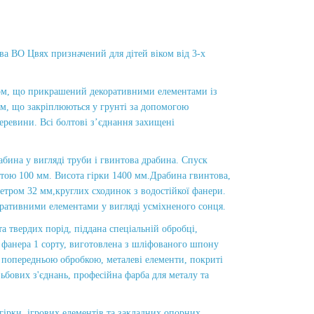
 ВО Цвях призначений для дітей віком від 3-х
хом, що прикрашений декоративними елементами із
мм, що закріплюються у грунті за допомогою
еревини. Всі болтові з’єднання захищені
рабина у вигляді труби і гвинтова драбина. Спуск
отою 100 мм. Висота гірки 1400 мм.Драбина гвинтова,
метром 32 мм,круглих сходинок з водостійкої фанери.
оративними елементами у вигляді усміхненого сонця.
 твердих порід, піддана спеціальній обробці,
 фанера 1 сорту, виготовлена з шліфованого шпону
 з попередньою обробкою, металеві елементи, покриті
бових з'єднань, професійна фарба для металу та
ірки, ігрових елементів та закладних опорних