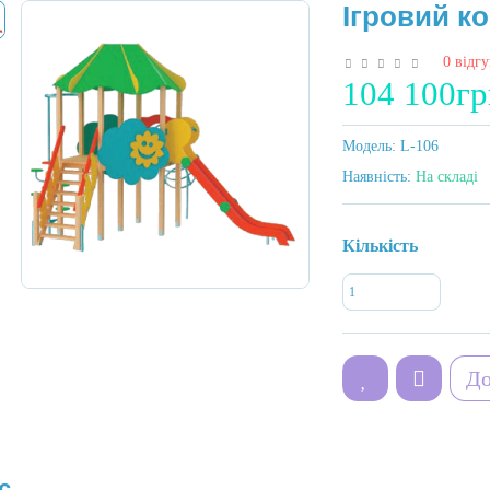
Ігровий к
0 відгу
104 100гр
Модель:
L-106
Наявність:
На складі
Кількість
До
с