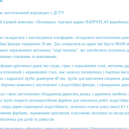
кс виготовлений відповідно з ДСТУ.
й ігровий комплекс «Посмішка» торгової марки HAPPYPLAY виробництва
кс складається з шестигранної платформи, обладнаної шестискатним да
йкої фанери товщиною 18 мм. Дах спирається на дерев’яні бруси 90х90 
ьних нержавіючих металевих “підп’ятників”, які запобігають псуванню д
ковими стаканами та ковпачками.
форми кріпляться дерев’яні сходи, гірка з нержавіючої сталі, металева д
иготовлений з нержавіючої сталі, має захисну поперечину і бортики вис
а з каркасної труби діаметром 40 мм, труби для кріплення сходинок діа
 бортики комплексу виготовлені з водостійкої фанери, і прикрашені дек
ли з яких виготовлено обладнання:дерев'яна дошка з деревини хвойних та
а труба покрита антикорозійною фарбою для зовнішніх робіт, водостійка
 порід дерев підвищеної водостійкості, склеєного клеєм класу емісії Е1
вими фарбами, оцинковане кріплення, пластикові заглушки на місця різь
 безпечна для дітей та довкілля.
встановлення забезпечує неможливість демонтажу (бетонування каркасу г