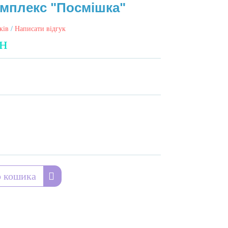
омплекс "Посмішка"
ків
/
Написати відгук
н
 кошика