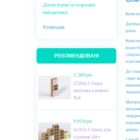
Дитячі ігрові та спортивні
майданчики
Компле
Дитячи
Розпродаж
років.
Компле
водості
спеціал
РЕКОМЕНДОВАНІ
пласти
До плат
5 280грн
гірки в
(5504) Стінка
виконан
меблева елемент
Захисні
№4
Матеріа
металев
твердих
9 810грн
порошко
(6103) Стінка для
дерева,
іграшок (без
Спосіб 