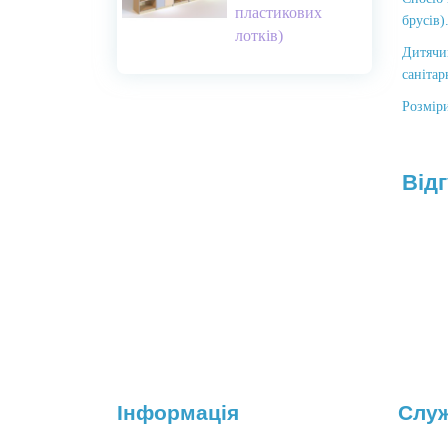
пластикових
брусів)
лотків)
Дитячи
санітар
Розміри
Відг
Інформація
Служ