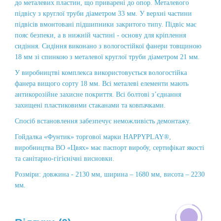
до металевих пластин, що приварені до опор. Металевого
підвісу з круглої труби діаметром 33 мм. У верхні частини
підвісів вмонтовані підшипники закритого типу. Підвіс має
пояс безпеки, а в нижній частині - основу для кріплення
сидіння. Сидіння виконано з вологостійкої фанери товщиною
18 мм зі спинкою з металевої круглої труби діаметром 21 мм.
У виробництві комплекса використовується вологостійка
фанера вищого сорту 18 мм. Всі металеві елементи мають
антикорозійне захисне покриття. Всі болтові з’єднання
захищені пластиковими стаканами та ковпачками.
Спосіб встановлення забезпечує неможливість демонтажу.
Гойдалка «Фунтик» торгової марки HAPPYPLAY®,
виробництва ВО «Цвях» має паспорт виробу, сертифікат якості
та санітарно-гігієнічні висновки.
Розміри: довжина - 2130 мм, ширина – 1680 мм, висота – 2230
мм.