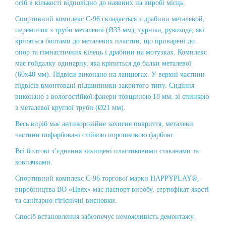
осіб в кількості відповідно до наявних на виробі місць.
Спортивний комплекс С-96 складається з драбини металевой,
перемичок з труби металевої (Ø33 мм), турніка, рукохода, які
кріпяться болтами до металевих пластин, що приварені до
опор та гімнастичних кілець і драбини на мотузках. Комплекс
має гойдалку одинарну, яка кріпиться до балки металевої
(60х40 мм). Підвіси виконано на ланцюгах. У верхні частини
підвісів вмонтовані підшипники закритого типу. Сидіння
виконано з вологостійкої фанери товщиною 18 мм. зі спинкою
з металевої круглої труби (Ø21 мм).
Весь виріб має антикорозійне захисне покриття, металеви
частини пофарбовані стійкою порошковою фарбою.
Всі болтові з’єднання захищені пластиковими стаканами та
ковпачками.
Спортивний комплекс С-96 торгової марки HAPPYPLAY®,
виробництва ВО «Цвях» має паспорт виробу, сертифікат якості
та санітарно-гігієнічні висновки.
Спосіб встановлення забезпечує неможливість демонтажу.