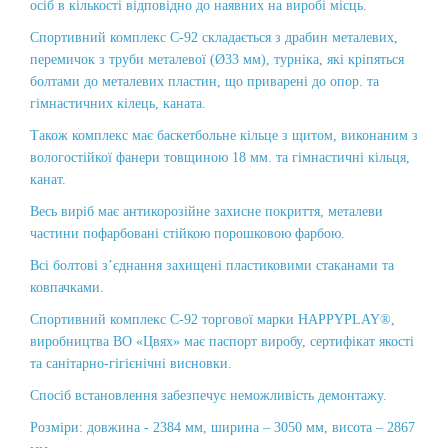
осіб в кількості відповідно до наявних на виробі місць.
Спортивний комплекс С-92 складається з драбин металевих,
перемичок з труби металевої (Ø33 мм), турніка, які кріпяться
болтами до металевих пластин, що приварені до опор. та
гімнастичних кілець, каната.
Також комплекс має баскетбольне кільце з щитом, виконаним з
вологостійкої фанери товщиною 18 мм. та гімнастичні кільця,
канат.
Весь виріб має антикорозійне захисне покриття, металеви
частини пофарбовані стійкою порошковою фарбою.
Всі болтові з’єднання захищені пластиковими стаканами та
ковпачками.
Спортивний комплекс С-92 торгової марки HAPPYPLAY®,
виробництва ВО «Цвях» має паспорт виробу, сертифікат якості
та санітарно-гігієнічні висновки.
Спосіб встановлення забезпечує неможливість демонтажу.
Розміри: довжина - 2384 мм, ширина – 3050 мм, висота – 2867