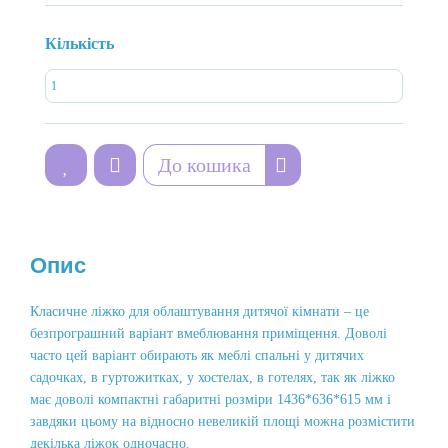
Кількість
До кошика
Опис
Класичне ліжко для облаштування дитячої кімнати – це
безпрограшний варіант вмеблювання приміщення. Доволі
часто цей варіант обирають як меблі спальні у дитячих
садочках, в гуртожитках, у хостелах, в готелях, так як ліжко
має доволі компактні габаритні розміри 1436*636*615 мм і
завдяки цьому на відносно невеликій площі можна розмістити
декілька ліжок одночасно.