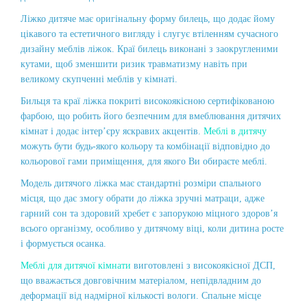
Ліжко дитяче має оригінальну форму билець, що додає йому
цікавого та естетичного вигляду і слугує втіленням сучасного
дизайну меблів ліжок. Краї билець виконані з заокругленими
кутами, щоб зменшити ризик травматизму навіть при
великому скупченні меблів у кімнаті.
Бильця та краї ліжка покриті високоякісною сертифікованою
фарбою, що робить його безпечним для вмеблювання дитячих
кімнат і додає інтер’єру яскравих акцентів.
Меблі в дитячу
можуть бути будь-якого кольору та комбінації відповідно до
кольорової гами приміщення, для якого Ви обираєте меблі.
Модель дитячого ліжка має стандартні розміри спального
місця, що дає змогу обрати до ліжка зручні матраци, адже
гарний сон та здоровий хребет є запорукою міцного здоров’я
всього організму, особливо у дитячому віці, коли дитина росте
і формується осанка.
Меблі для дитячої кімнати
виготовлені з високоякісної ДСП,
що вважається довговічним матеріалом, непідвладним до
деформації від надмірної кількості вологи. Спальне місце