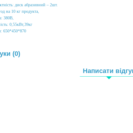
тність: диск абразивний – 2шт.
год на 10 кг продукта,
: 380В,
сть: 0,55кВт,39кг
и: 650*450*870
уки (0)
Написати відгу