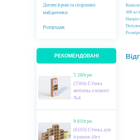
Дитячі ігрові та спортивні
Комплек
майданчики
300 кг/
Напруга
Потужні
Розпродаж
Розмір
Відг
РЕКОМЕНДОВАНІ
5 280грн
(5504) Стінка
меблева елемент
№4
9 810грн
(6103) Стінка для
іграшок (без