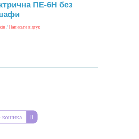
ктрична ПЕ-6Н без
 шафи
ків
/
Написати відгук
 кошика