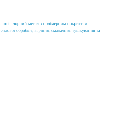
онанні - чорний метал з полімерним покриттям.
плової обробки, варіння, смаження, тушкування та