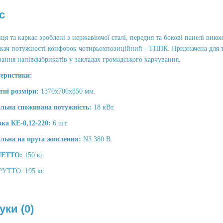
с
ця та каркас зроблені з нержавіючої сталі, передня та бокові панелі вик
кач потужності конфорок чотирьохпозиційний - ТППК. Призначена для те
ання напівфабрикатів у закладах громадського харчування.
еристики:
тні розміри:
1370х700х850 мм.
льна споживана потужність:
18 кВт.
ка КЕ-0,12-220:
6 шт.
льна на пруга живлення:
N3 380 В.
НЕТТО:
150 кг.
РУТТО: 195 кг.
уки (0)