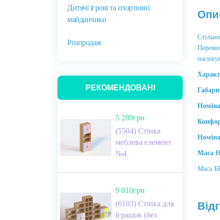
Дитячі ігрові та спортивні
Опи
майданчики
Стільни
Розпродаж
Переми
пасивув
Характ
РЕКОМЕНДОВАНІ
Габари
Номіна
5 280грн
Конфор
(5504) Стінка
Номіна
меблева елемент
№4
Маса 
Маса Б
9 810грн
(6103) Стінка для
Відг
іграшок (без