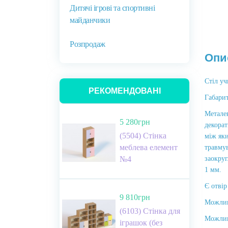
Дитячі ігрові та спортивні
майданчики
Розпродаж
Опи
Стіл уч
РЕКОМЕНДОВАНІ
Габарит
Металев
5 280грн
декорат
(5504) Стінка
між яки
меблева елемент
травмув
№4
заокруг
1 мм.
Є отвір
9 810грн
Можливи
(6103) Стінка для
Можливи
іграшок (без