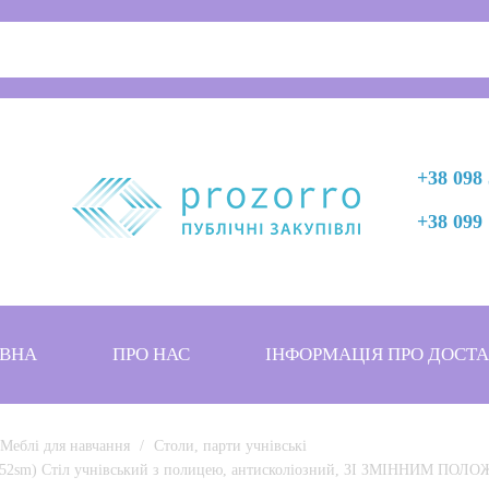
+38 098 
+38 099 
ВНА
ПРО НАС
ІНФОРМАЦІЯ ПРО ДОСТ
Меблі для навчання
Столи, парти учнівські
152sm) Стіл учнівський з полицею, антисколіозний, ЗІ ЗМІННИМ П