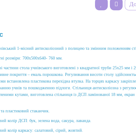
До
с
нівський 1-місний антисколіозний з полицею та змінним положенням сті
ні розміри: 700х500х640- 760 мм.
і частини стола учнівського виготовлені з квадратної труби 25х25 мм і
ивне покриття – емаль порошкова. Регулювання висоти столу здійснюєтьс
ми встановлена пластикова перехідна втулка. На торцях каркасу закріпле
анню учнів та пошкодженню підлоги. Стільниця антисколіозна з регулюєм
леними кутами, виготовлена стільниця із ДСП ламінованої 18 мм, екран
 та пластиковий стаканчик.
й колір ДСП: бук, зелена вода, сакура, лаванда.
й колір каркасу: салатовий, сірий, жовтий.