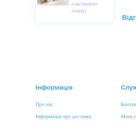
пластикових
лотків)
Відг
Інформація
Служ
Про нас
Конта
Інформація про доставку
Мапа 